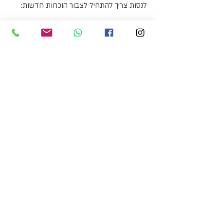
לנסות צריך להתחיל לצבור הוכחות חדשות:
שלחתי קורות חיים.
דיברתי בקבוצה.
התחלתי משימה קטנה.
אמרתי את דעתי.
טעיתי - ושרדתי.
ניסיתי - ולא קרה האסון שדמיינתי.
בטיפול CBT נותנים משימות הדרגתיות. לא 
קפיצה למים עמוקים מדי, אלא חשיפה מדורגת 