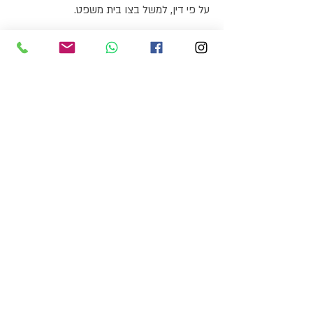
על פי דין, למשל בצו בית משפט.
הזכויות שלך על פי חוק הגנת הפרטיות
בישראל
בהתאם לחוק הגנת הפרטיות, עומדת לך הזכות
לבקש לעיין, לתקן, למחוק או להסיר כל מידע
אישי שנשמר אודותיך.
יצירת קשר
אם יש לך שאלות כלשהן בנוגע למדיניות
פרטיות זו, אנא פנה אלי באמצעות
טופס יצירת
הקשר
באתר.
מטעמי נוחות בלבד, האמור מעלה נכתב בלשון
זכר, אך הוא מיועד לנשים וגברים כאחד
רפאל רדובן -