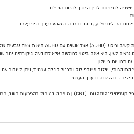
שאיפה למצוינות לבין הצורך להיות מושלם.
תוח הרגלים של עקביות, והכרה במאמץ כערך בפני עצמו.
תסמונת המתחזה והפרעת קשב וריכוז (ADHD) אצל אנשים עם 
ם נראים לעין. היא אינה ביטוי לחולשה אלא לתודעה ביקורתית יתר ש
ם תחושת כישלון. 
־התנהגותי, שילוב מיינדפולנס ותרגול קבלה עצמית, ניתן לשבור את
ת יציבה בהצלחה ובערך העצמי.
CB) | מומחה בטיפול בהפרעות קשב, חרדה ודימוי עצמי