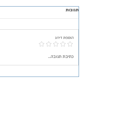
תגובות
הוספת דירוג
מדוע החרדה גוברת דווקא כשהכול
כתיבת תגובה...
מסתדר?