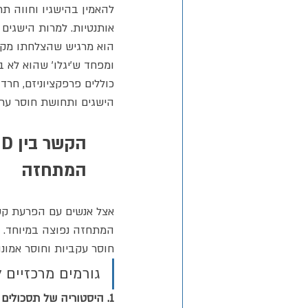
להאמין בהישגיו וחווה תח
אותנטיות. למרות הישגים ב
הוא מרגיש שהצלחתו מקרי
ומפחד ש'יגלו' שהוא לא ב
כוללים פרפקציוניזם, חר
הישגים ותחושת חוסר ערך
המתחזה
אצל אנשים עם הפרעת קשב
המתחזה נפוצה במיוחד. הם
חוסר עקביות וחוסר אמונה
גורמים מרכזיים לקשר בין HD
1. היסטוריה של תסכולים