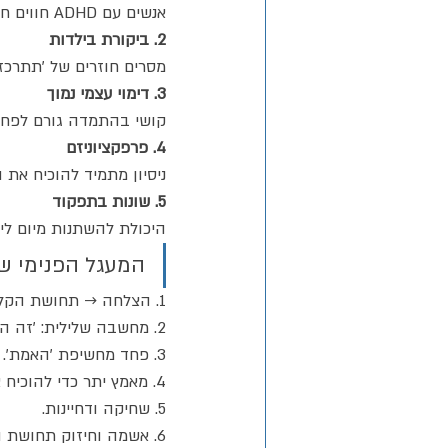
אנשים עם ADHD חווים חוסר יציבות בלימודים ובעבודה, מה שיוצר תחושת כישלון חוזרת.
2. ביקורת בילדות 
מסרים חוזרים של 'תתרכז' 
3. דימוי עצמי נמוך 
קושי בהתמדה גורם לפחד 
4. פרפקציוניזם 
ניסיון מתמיד להוכיח את
5. שונות בתפקוד
היכולת להשתנות מיום ליו
המעגל הפנימי ש
1. הצלחה → תחושת הקלה זמנית.
2. מחשבה שלילית: 'זה היה מזל'.
3. פחד מחשיפת 'האמת'.
4. מאמץ יתר כדי להוכיח את עצמי.
5. שחיקה ודחיינות.
6. אשמה וחיזוק תחושת המתחזה. 