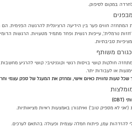
לחרדה במקום לסיפוק.
מבפנים
ADHD ותסמונת המתחזה חווים פער בין הידיעה הרציונלית להרגשה הפנימית. 
ות נורמלית', עייפות רגשית ופחד מתמיד מטעויות. הרגשות הדומיננ
ציפיות סביבתיות.
 כגורם משותף
זה חולקות קושי בויסות רגשי וקוגניטיבי: קושי להרגיע מחשבות ש
מנעות או לעבודות יתר. 
 שכל טעות נחווית כאיום אישי, ומחזק את המעגל של ספק עצמי וחר
מומלצות
ת ('אני לא מספיק טוב') ואיתגורן באמצעות ראיות מציאותיות.
להזדהות עמן, פיתוח חמלה עצמית ופעולה בהתאם לערכים.