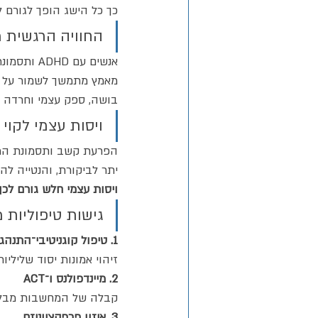
כך כל הישג הופך לגורם 
החוויה הרגשית 
אנשים עם 
מאמץ מתמשך לשמור על 'חז
בושה, ספק עצמי וחרדה מ
ויסות עצמי לקוי
הפרעת קשב ותסמונת המתח
יתר לביקורת, והנטייה להי
ויסות עצמי חלש גורם לכך
גישות טיפוליות 
1. טיפול קוגניטיבי־התנהגותי (CBT) 
זיהוי אמונות יסוד שליליו
2. מיינדפולנס ו־ACT 
קבלה של המחשבות מבלי 
3. איזון פרפקציוניזם 