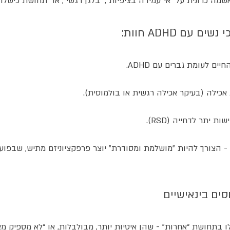
מה כרונית על “אי־עמידה בציפיות”, “בלגן רגשי”, או “תחושת כישלון 
 עם ADHD חוות:
- הצורך להיות "מושלמת ומסודרת" יוצר פרפקציוניזם מתיש, שבפוע