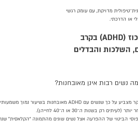
ת־טיפולית מדויקת, עם עומק רגשי 
י או הדרכתי.
הפרעת קשב וריכוז (ADHD) בקרב 
ם, השלכות והבדלים 
בעשורים האחרונים, המחקר מצביע על כך שנשים עם ADHD מאובחנות בשיעור נ
עיתים רק בשנות ה־30 או ה־40 לחייהן).
וסי הביטוי של ההפרעה אצל נשים שונים מהתמונה “הקלאסית” שנח