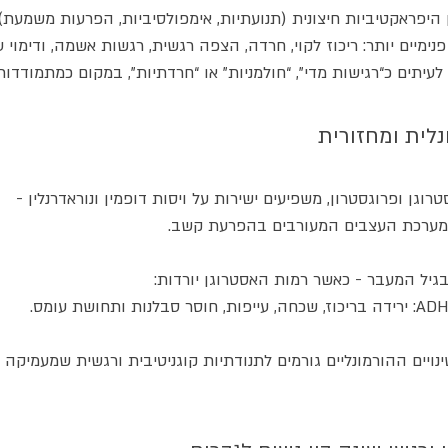
 היפראקטיביות חיצונית (תנועתיות, אימפולסיביות, הפרעות משמעת),
נימיים יותר: ריכוז לקוי, חרדה, הצפה רגשית, רגשות אשמה, ודימוי ע
לעיתים כ“רגישות מדי”, “חולמניות” או “חרדתיות”, במקום כמתמודד
טרוגן ופרוגסטרון, משפיעים ישירות על ויסות דופמין ונוראדרנלין -
במערכת העצבים המעורבים בהפרעת קשב.
בגיל המעבר - כאשר רמות האסטרוגן יורדות:
ויים ההורמונליים גורמים לתנודתיות קוגניטיבית ורגשית שמעמיקה