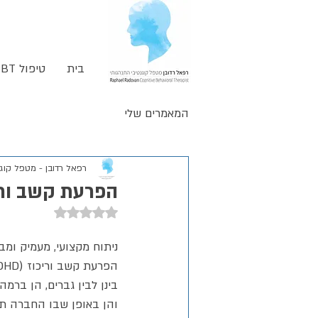
בית
טיפול CBT
המאמרים שלי
רפאל רדובן - מטפל קוגנ
הפרעת קשב וריכוז (ADHD) 
דירוג של NaN מתוך 5 כוכבים
ניתוח מקצועי, מעמיק ומ
בינן לבין גברים, הן ברמה
והן באופן שבו החברה תו