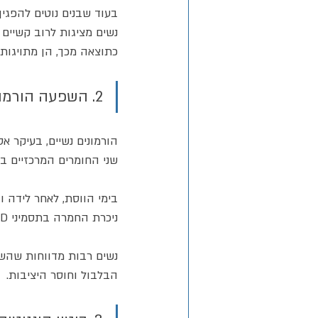
בעוד שבנים נוטים להפגין
נשים מציגות לרוב קשיים פ
כתוצאה מכך, הן מתויגות 
2. השפעה הורמונלית ומחזורית
הורמונים נשיים, בעיקר אס
שני החומרים המרכזיים 
בימי הווסת, לאחר לידה ו
ניכרת החמרה בתסמיני ADHD: ירידה בריכוז, שכחה, עייפות, חוסר סבלנות ותחושת עומס.
נשים רבות מדווחות שהשינ
הבלבול וחוסר היציבות.