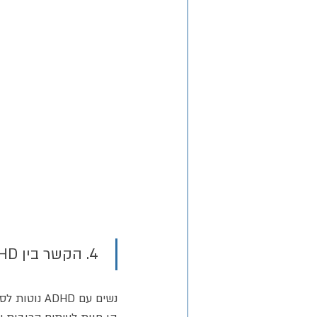
 4. הקשר בין ADHD לדיכאון וחרדה בקרב נשים
נשים עם ADHD נוטות לסבול בשכיחות גבוהה מחרדה, דיכאון ודימוי עצמי נמוך.