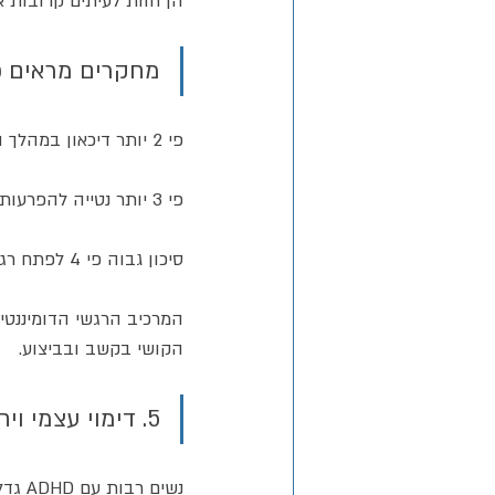
הן חוות לעיתים קרובות אש
מחקרים מראים כי נשים
פי 2 יותר דיכאון במהלך החיים לעומת גברים עם ADHD.
פי 3 יותר נטייה להפרעות אכילה (בעיקר אכילה רגשית או בולמוסית).
סיכון גבוה פי 4 לפתח רגישות יתר לדחייה (RSD).
המרכיב הרגשי הדומיננטי 
הקושי בקשב ובביצוע.
5. דימוי עצמי ויחסים בינאישיים
נשים רבות עם ADHD גדלו בתחושת “אחרות” - שהן איטיות יותר, מבולבלות, או “לא מספיק מאורגנות”.