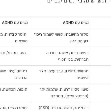
נשים עם ADHD 
נשים עם ADHD 
פיזור מחשבתי, קושי לשמור ריכוז 
 חוסר סבלנות, מע
בעומס רגשי
משימות
רגישות יתר, אשמה, חרדה 
 כעס, תסכול, תג
חברתית, בכי תכוף  
תחושת כישלון, ערך עצמי תלוי 
ביטחון עצמי משת
הישגים 
הכחשה			
פיצוי ניסיון לרצות, שלמות יתר 
הומור, הכחשה, 
(פרפקציוניזם), הסתרה 
ריצוי יתר, חשש מדחייה (RSD), 
עומס רגשי קונפל