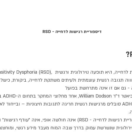
דיספוריית רגישות לדחייה - RSD
Rejection Sensitivity Dysphoria (RSD), בעברית דיספוריית רגישות לד
ה תגובה רגשית עוצמתית ולעיתים משתקת לדחייה, ביקורת, כישלון,
המונח נט
כי חלק מהותי מחולי ה-ADHD סובלים מרגישות רגשית חריגה לתגובות חיצוניות – ובייח
.
RSD (דיספוריית רגישות לדחייה - RSD) אינה חולשה אופי, אינה "עודף 
ירולוגית שנשרשת עמוק בדרך שבה המוח מעבד מידע רגשי, ומוחצנת