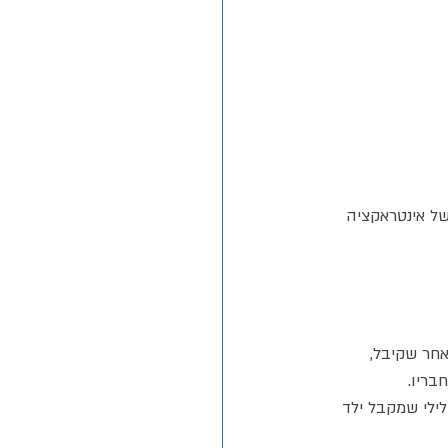
של אינטראקציה 
ר Russell Barkley וד"ר Dodson מתארים כיצד ילד עם ADHD מגיע לגיל 12 לאחר שקיבל, 
שלילי שמקבל ילד 