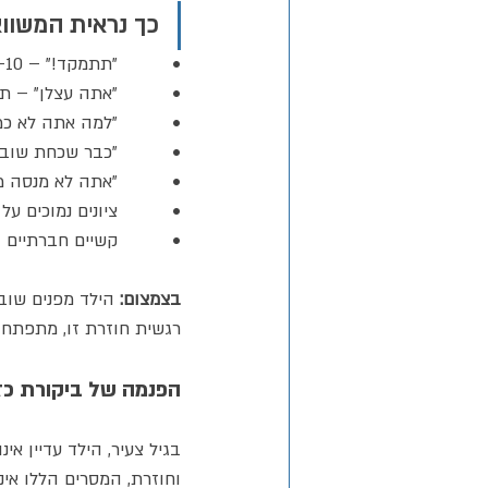
כך נראית המשווא
•          "תתמקד!" – 5-10 פעמים ביום בכיתה
•          "אתה עצלן" –
•          "למה אתה לא כמו X?" – השוואות לאחים וע
•          "כבר שכחת שוב?
•          "אתה לא מנסה
•          ציונים נמוכים ע
•          קשיים חברתיים
בצמצום:
 הילד מפנים שוב
רגשית חוזרת זו, מתפתח מ
הפנמה של ביקורת כז
בגיל צעיר, הילד עדיין אי
וחוזרת, המסרים הללו אינ