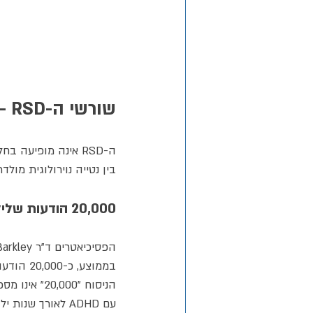
שורשי ה-RSD - איך היא מתפתחת בילדות?
ה-RSD אינה מופיעה
בין נטייה נוירולוגית מולדת
20,000 הודעות שליליות - המשוואה הקטלנית
בממוצע, כ-20,000 הודעות שליליות, ביקורות, תיקונים, ותגובות מאכזבות - מהוריו, ממוריו, ומחבריו.
הניסוח "00
עם ADHD לאורך שנות ילדותו. 