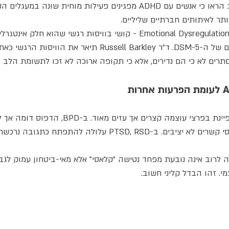
בנוסף, מחקרי נוירואימג'ינג הראו כי אנשים עם ADHD מפגינים פעילות מוחית שו
ותר לאיתותים חברתיים שליליים.
נכלל בקריטריונים הרשמיים של ה-DSM-5. ד"ר Russell Barkley תיאר א
ב-ADHD, RSD לרוב מאופיינת בפרצי עוצמה קצרים אך עזים מא
בפחד נטישה כרוני ובדפוסי קשרים לא יציבים. ב-PTSD, RSD עלולה לה
לדחייה לרוב אינה נובעת מפחד נטישה "קלאסי" אלא מאי-ביטחון עמוק לגב
. זהו הבדל קליני חשוב.