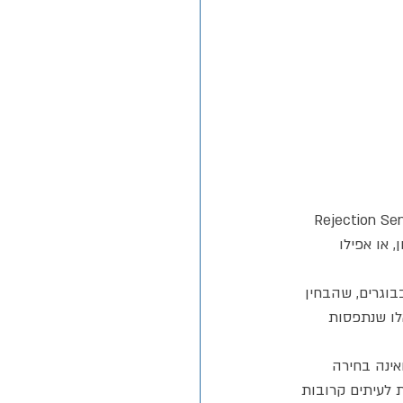
חייה, היא תופעה נוירולוגית ורגשית 
 או אפילו 
בע על ידי הפסיכיאטר ד"ר William Dodson, אחד מחלוצי המחקר בתחום ה-ADHD בבוגרים, שהבחין 
וד לאלו שנתפסות 
רגישות" ואינה בחירה 
 לעיתים קרובות 