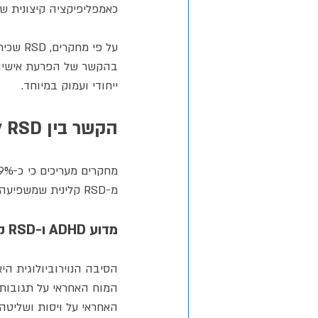
כאמפליפיקציה קיצונית ש
על פי מחקרים, RSD שכיחה במיוחד אצל אנשים עם 
ייחודי ועמוק במיוחד.
הקשר בין RSD ל-ADHD
מ-RSD קלינית שמשפיעה על תפקודם היומיומי באופן משמעותי.
מדוע ADHD ו-RSD קשורים כל כך?
המוח האחראי על תגובות 
האחראי על ויסות ושליטה