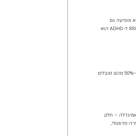
א מופיעה גם 
בהקשר של הפרעת אישיות גבולית (BPD), אוטיזם, הפרעות חרדה ועוד. עם זאת, הקשר בין RSD ל-ADHD הוא 
מחקרים מעריכים כי כ-99% מהאנשים עם ADHD חווים רגישות לדחייה ברמה כלשהי, וכ-30%–50% מהם סובלים 
והעונש. האמיגדלה – חלק 
ה-פרונטלי, 