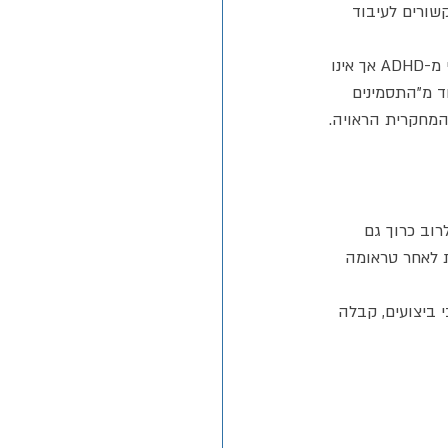
נה במעגלים הקשורים לעיבוד 
ממד נוסף ומכריע הוא ה-Emotional Dysregulation - קושי בוויסות רגשי שהוא חלק אינטגרלי מ-ADHD אך אינו 
ת הוויסות הרגשי כאחד מ"התסמינים 
וד. ב-BPD, הדפוס דומה אך לרוב כרוך גם 
תפתח כתגובה נרכשת לאחר טראומה 
י ביצועים, קבלה 