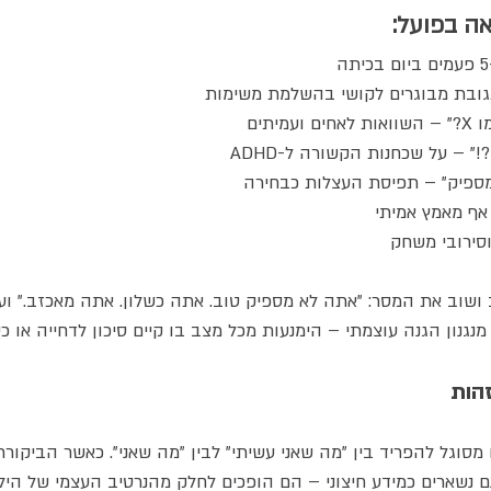
ה בפועל:
 תגובת מבוגרים לקושי בהשלמת משימות
מיתים
!" – על שכחנות הקשורה ל-ADHD
 מספיק" – תפיסת העצלות כבחירה
ל אף מאמץ אמיתי
 וסירובי משחק
 ושוב את המסר: "אתה לא מספיק טוב. אתה כשלון. אתה מאכזב." וע
נגנון הגנה עוצמתי – הימנעות מכל מצב בו קיים סיכון לדחייה או כיש
הות
נו מסוגל להפריד בין "מה שאני עשיתי" לבין "מה שאני". כאשר הביקורת
ם נשארים כמידע חיצוני – הם הופכים לחלק מהנרטיב העצמי של הילד: 