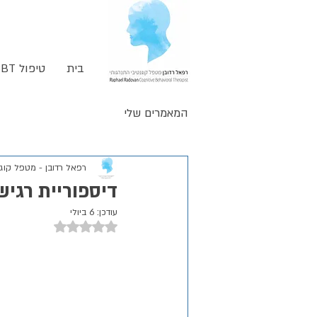
בית
טיפול CBT
המאמרים שלי
רפאל רדובן - מטפל קוגנ
דיספוריית רגישות
עודכן:
6 ביולי
דירוג של NaN מתוך 5 כוכבים