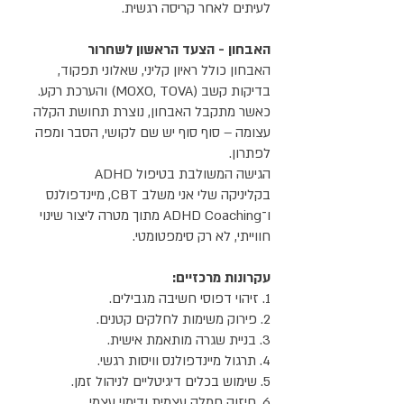
לעיתים לאחר קריסה רגשית.
האבחון - הצעד הראשון לשחרור
האבחון כולל ראיון קליני, שאלוני תפקוד,
בדיקות קשב (MOXO, TOVA) והערכת רקע.
כאשר מתקבל האבחון, נוצרת תחושת הקלה
עצומה – סוף סוף יש שם לקושי, הסבר ומפה
לפתרון.
הגישה המשולבת בטיפול ADHD
בקליניקה שלי אני משלב CBT, מיינדפולנס
ו־ADHD Coaching מתוך מטרה ליצור שינוי
חווייתי, לא רק סימפטומטי.
עקרונות מרכזיים:
1. זיהוי דפוסי חשיבה מגבילים.
2. פירוק משימות לחלקים קטנים.
3. בניית שגרה מותאמת אישית.
4. תרגול מיינדפולנס וויסות רגשי.
5. שימוש בכלים דיגיטליים לניהול זמן.
6. חיזוק חמלה עצמית ודימוי עצמי.