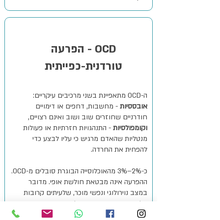
OCD - הפרעה
טורדנית-כפייתית
ה-OCD מתאפיינת בשני מרכיבים עיקריים:
אובססיות
- מחשבות, דחפים או דימויים
חודרניים שחוזרים שוב ושוב ואינם רצויים,
וקומפולסיות
- התנהגויות חזרתיות או פעולות
מנטליות שהאדם מרגיש כי עליו לבצע כדי
להפחית את החרדה.
כ-2%–3% מהאוכלוסייה הבוגרת סובלים מ-OCD.
ההפרעה אינה מבטאת חולשת אופי. מדובר
במצב נוירולוגי ונפשי מוכר, שלעיתים קרובות
מלווה בבושה ובסודיות, ולכן רבים אינם מגיעים
לטיפול.