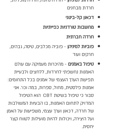
חרדות למיניהן
- חרדה נהיגה, חרדה מוכללת,
חרדת מבחנים
דכאון קל-בינוני
מחשבות טורדניות כפייתיות
חרדה חברתית
פוביות למיניהן
- פוביה מכלבים, טיסה, גבהים,
חרקים ועוד
טיפול באמנים
- מהיכרות מעמיקה עם עולם
האמנות נחשפתי לחרדות, ללחצים ולבעיית
תפישת הערך העצמי של אמנים בכל התחומים:
אמנות פלסטית, מחול, ספרות, במה וכו'. אני
סבור כי טיפול בשיטת CBT הוא הטיפול
המדויק לתחום האמנות, בו הבעיות המשולבות
של חרדה, דכאון וערך עצמי, משפיעות על האמן
ועל היצירה, ויכולות להיות מועילות לטווח קצר
יחסית.