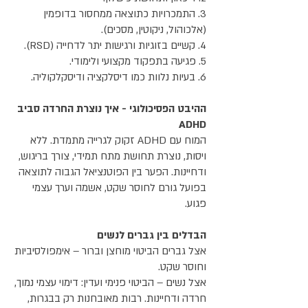
3. התמכרויות כתוצאה ממחסור בדופמין
(אלכוהול, ניקוטין, מסכים).
4. קשיים בזוגיות ורגישות יתר לדחייה (RSD).
5. פגיעה בתפקוד מקצועי ולימודי.
6. בעיות נלוות כמו דיסלקציה ודיסקלקוליה.
ההיבט הפסיכולוגי - איך נוצרת החרדה סביב
ADHD
המוח עם ADHD זקוק לגרייה מתמדת. ללא
ויסות, נוצרת תחושת מתח תמידי, צורך בריגוש,
ודחיינות. הפער בין הפוטנציאל הגבוה לתוצאה
בפועל גורם לחוסר שקט, אשמה וערך עצמי
פגוע.
הבדלים בין גברים לנשים
אצל גברים הביטוי מוחצן וברור – אימפולסיביות
וחוסר שקט.
אצל נשים – הביטוי פנימי ועדין: דימוי עצמי נמוך,
חרדה ודחיינות. רבות מאובחנות רק בבגרות,