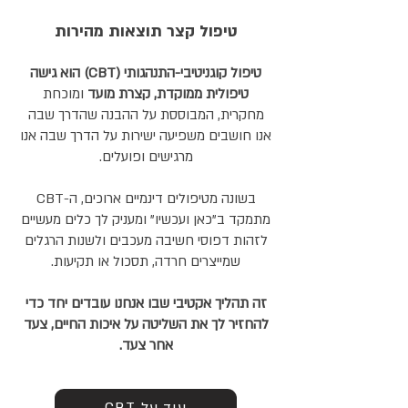
טיפול קצר תוצאות מהירות
טיפול קוגניטיבי-התנהגותי (CBT) הוא
גישה
טיפולית ממוקדת, קצרת מועד
ומוכחת
מחקרית, המבוססת על ההבנה שהדרך שבה
אנו חושבים משפיעה ישירות על הדרך שבה אנו
מרגישים ופועלים.
בשונה מטיפולים דינמיים ארוכים, ה-CBT
מתמקד ב"כאן ועכשיו" ומעניק לך כלים מעשיים
לזהות דפוסי חשיבה מעכבים ולשנות הרגלים
שמייצרים חרדה, תסכול או תקיעות.
זה תהליך אקטיבי שבו אנחנו עובדים יחד כדי
להחזיר לך את השליטה על איכות החיים, צעד
אחר צעד.
CBT עוד על