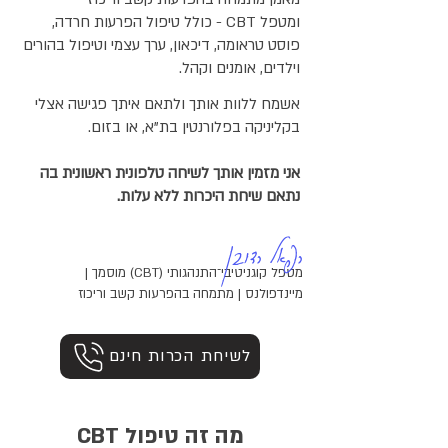
ומטפל CBT - כולל טיפול הפרעות חרדה,
פוסט טראומה, דיכאון, ערך עצמי וטיפול בהורים
וילדים, אומנים וקהל.​
אשמח ללוות אותך ולתאם איתך פגישה אצלי
בקליניקה בפלורנטין בת"א, או בזום.
אני מזמין אותך לשיחה טלפונית ראשונית בה
נתאם שיחת היכרות ללא עלות.
רפאל רדובן
מטפל קוגניטיבי־התנהגותי (CBT) מוסמך |
מיינדפולנס | מתמחה בהפרעות קשב וריכוז
לשיחת הכרות חינם
מה זה טיפול CBT