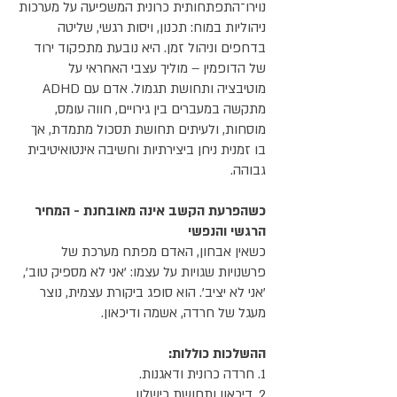
נוירו־התפתחותית כרונית המשפיעה על מערכות
ניהוליות במוח: תכנון, ויסות רגשי, שליטה
בדחפים וניהול זמן. היא נובעת מתפקוד ירוד
של הדופמין – מוליך עצבי האחראי על
מוטיבציה ותחושת תגמול. אדם עם ADHD
מתקשה במעברים בין גירויים, חווה עומס,
מוסחות, ולעיתים תחושת תסכול מתמדת, אך
בו זמנית ניחן ביצירתיות וחשיבה אינטואיטיבית
גבוהה.
כשהפרעת הקשב אינה מאובחנת - המחיר
הרגשי והנפשי
כשאין אבחון, האדם מפתח מערכת של
פרשנויות שגויות על עצמו: 'אני לא מספיק טוב',
'אני לא יציב'. הוא סופג ביקורת עצמית, נוצר
מעגל של חרדה, אשמה ודיכאון.
ההשלכות כוללות:
1. חרדה כרונית ודאגנות.
2. דיכאון ותחושת כישלון.